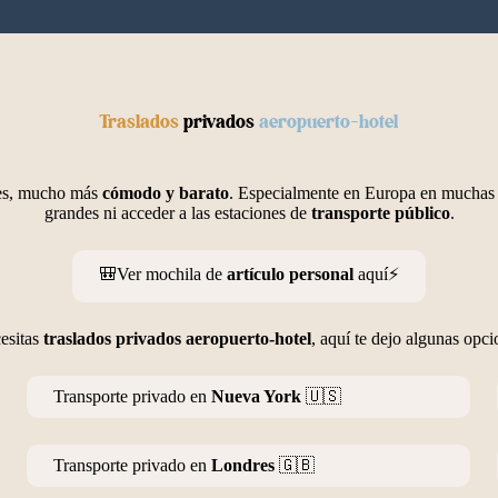
Traslados
privados
aeropuerto-hotel
ajes, mucho más
cómodo y barato
. Especialmente en Europa en muchas c
grandes ni acceder a las estaciones de
transporte público
.
🎒Ver mochila de
artículo personal
aquí⚡️
cesitas
traslados privados aeropuerto-hotel
, aquí te dejo algunas opc
Transporte privado en
Nueva York
🇺🇸
Transporte privado en
Londres
🇬🇧