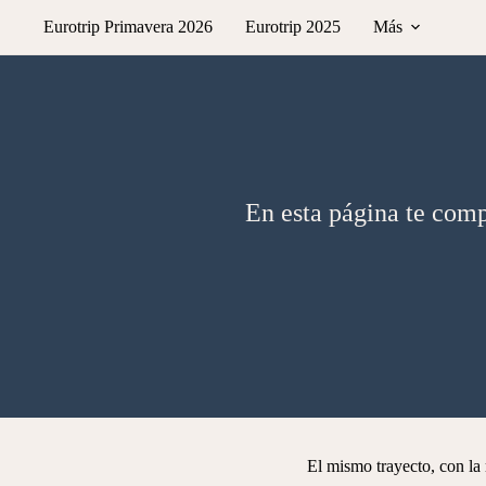
Saltar
Eurotrip Primavera 2026
Eurotrip 2025
Más
al
contenido
En esta página te com
El mismo trayecto, con la 