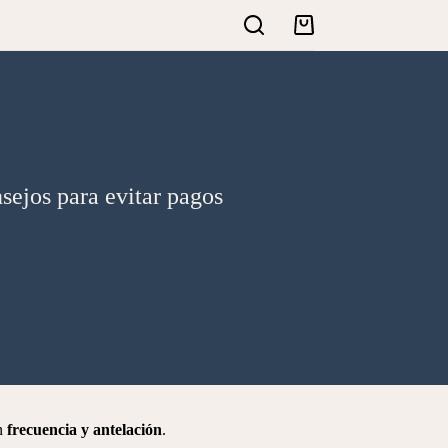
Carro
de
compra
ejos para evitar pagos
on
frecuencia y antelación
.