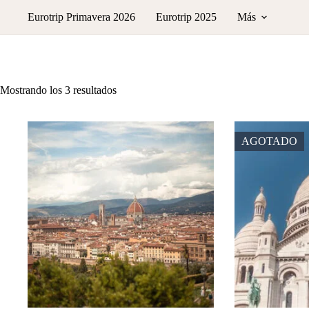
Saltar
Eurotrip Primavera 2026
Eurotrip 2025
Más
al
contenido
Ordenado
Mostrando los 3 resultados
por
los
últimos
AGOTADO