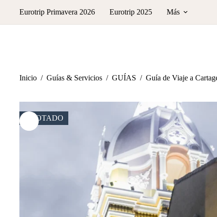
Saltar
Eurotrip Primavera 2026
Eurotrip 2025
Más
al
contenido
Inicio
/
Guías & Servicios
/
GUÍAS
/
Guía de Viaje a Cartag
AGOTADO