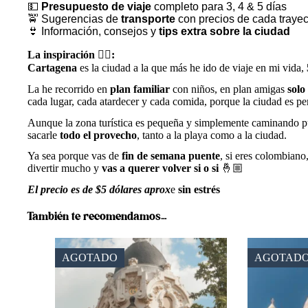
💵
Presupuesto de viaje
completo para 3, 4 & 5 días
🚖 Sugerencias de
transporte
con precios de cada trayec
👙 Información, consejos y
tips extra sobre la ciudad
La inspiración ❤️‍🔥:
Cartagena
es la ciudad a la que más he ido de viaje en mi vida,
La he recorrido en
plan familiar
con niños, en plan amigas
solo
cada lugar, cada atardecer y cada comida, porque la ciudad es pe
Aunque la zona turística es pequeña y simplemente caminando pu
sacarle
todo el provecho
, tanto a la playa como a la ciudad.
Ya sea porque vas de
fin de semana puente
, si eres colombiano
divertir mucho y
vas a querer volver si o si
🤞🏼
El precio es de $5 dólares aprox
e
sin estrés
También te recomendamos…
AGOTADO
AGOTAD