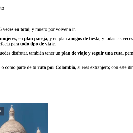
to
5 veces en total
, y muero por volver a ir.
 mujeres
, en
plan pareja
, y en plan
amigos de fiesta
, y todas las vece
rfecta para
todo tipo de viaje
.
edes disfrutar, también tener un
plan de viaje y seguir una ruta
, per
, o como parte de tu
ruta por Colombia
, si eres extranjero; con este i
O